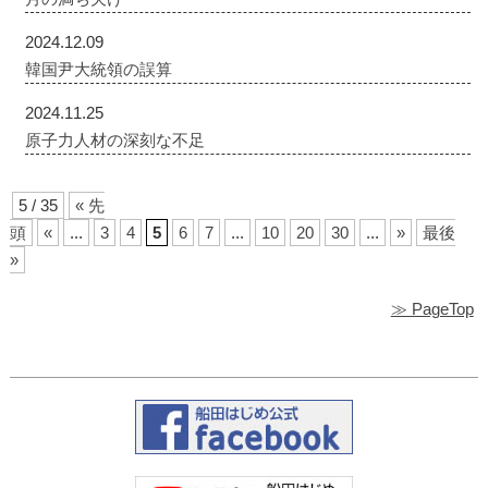
2024.12.09
韓国尹大統領の誤算
2024.11.25
原子力人材の深刻な不足
5 / 35
« 先
頭
«
...
3
4
5
6
7
...
10
20
30
...
»
最後
»
≫ PageTop