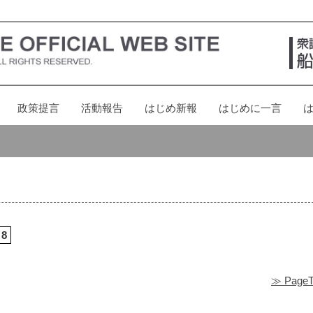
政策提言
活動報告
はじめ新報
はじめに一言
8
≫ PageT