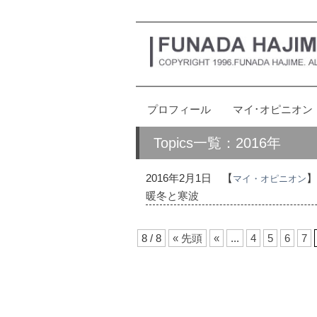
プロフィール
マイ･オピニオン
Topics一覧：2016年
2016年2月1日
【
】
マイ・オピニオン
暖冬と寒波
8 / 8
« 先頭
«
...
4
5
6
7