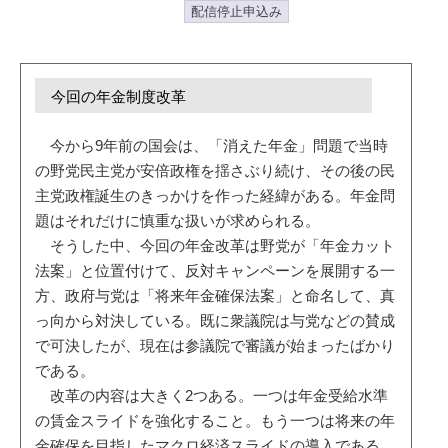
配信停止申込み
今回の年金制度改革
今から9年前の国会は、「消えた年金」問題で当時
の野党民主党が安倍政権を揺さぶり続け、その後の民
主党政権誕生のきっかけを作った経緯がある。年金問
題はそれだけに慎重な扱いが求められる。
そうした中、今回の年金改革は野党が「年金カット
法案」と位置付けて、反対キャンペーンを展開する一
方、政府与党は「将来年金確保法案」と命名して、真
っ向から対決している。既に衆議院は与党などの賛成
で可決したが、現在は参議院で審議が始まったばかり
である。
改革の内容は大きく2つある。一つは年金受給水準
の賃金スライドを強化すること。もう一つは将来の年
金確保を目指したマクロ経済スライドの導入である。