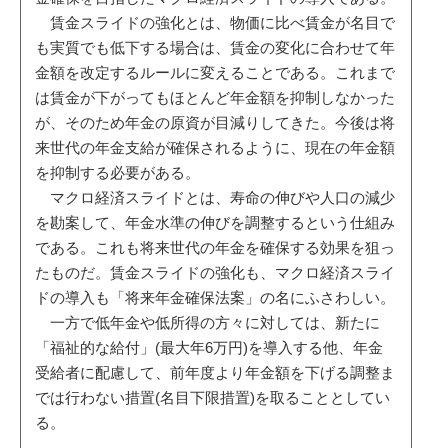
賃金スライドの強化とは、物価に比べ賃金が名目で
も実質でも低下する場合は、賃金の変化に合わせて年
金額を改定するルールに変えることである。これまで
は賃金が下がってもほとんど年金額を抑制しなかった
が、そのため年金の原資が目減りしてきた。今後は将
来世代の年金支給が確保されるように、現在の年金額
を抑制する必要がある。
マクロ経済スライドとは、寿命の伸びや人口の減少
を勘案して、年金水準の伸びを調整するという仕組み
である。これも将来世代の年金を確保する効果を狙っ
たものだ。賃金スライドの強化も、マクロ経済スライ
ドの導入も「将来年金確保法案」の名にふさわしい。
一方で低年金や低所得の方々に対しては、新たに
「福祉的な給付」(最大年6万円)を導入する他、年金
受給者に配慮して、前年度より年金額を下げる調整ま
では行わない措置(名目下限措置)を取ることとしてい
る。