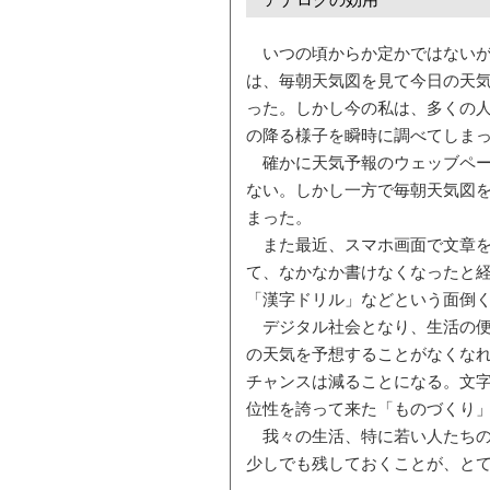
いつの頃からか定かではないが
は、毎朝天気図を見て今日の天
った。しかし今の私は、多くの
の降る様子を瞬時に調べてしま
確かに天気予報のウェッブペー
ない。しかし一方で毎朝天気図
まった。
また最近、スマホ画面で文章を
て、なかなか書けなくなったと
「漢字ドリル」などという面倒
デジタル社会となり、生活の便
の天気を予想することがなくな
チャンスは減ることになる。文
位性を誇って来た「ものづくり
我々の生活、特に若い人たちの
少しでも残しておくことが、と