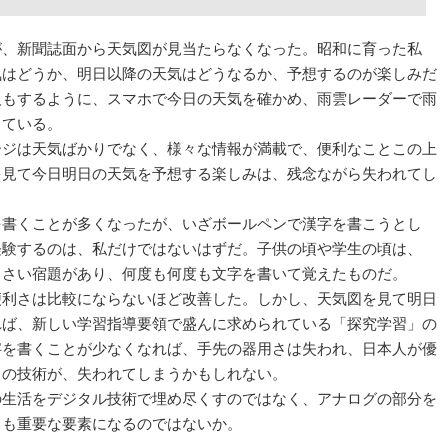
、新聞誌面から天気図が見当たらなくなった。昭和に育った私
気はどうか、明日以降の天気はどうなるか、予想するのが楽しみだ
人もするように、スマホで今日の天気を確かめ、雨雲レーダーで雨
っている。
ジは天気ばかりでなく、様々な情報が満載で、便利なことこの上
を見て今日明日の天気を予想する楽しみは、残念ながら失われてし
書くことが多くなったが、いざボールペンで漢字を書こうとし
経験するのは、私だけではないはずだ。子供の頃や学生の頃は、
くさい宿題があり、何度も何度も文字を書いて覚えたものだ。
利さは比較にならないほど改善した。しかし、天気図を見て明日
れば、新しい学習指導要領で盛んに求められている「探究学習」の
字を書くことが少なくなれば、手先の器用さは失われ、日本人が優
」の技術が、失われてしまうかもしれない。
生活をデジタル技術で埋め尽くすのではなく、アナログの部分を
ても重要な要素になるのではないか。